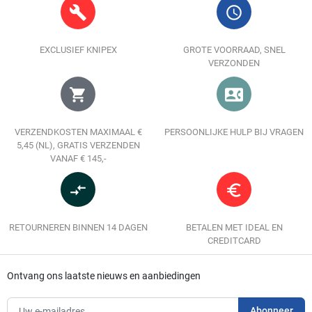
build
query_builder
EXCLUSIEF KNIPEX
GROTE VOORRAAD, SNEL
VERZONDEN
shopping_cart
contact_phone
VERZENDKOSTEN MAXIMAAL €
PERSOONLIJKE HULP BIJ VRAGEN
5,45 (NL), GRATIS VERZENDEN
VANAF € 145,-
compare_arrows
euro_symbol
RETOURNEREN BINNEN 14 DAGEN
BETALEN MET IDEAL EN
CREDITCARD
Ontvang ons laatste nieuws en aanbiedingen