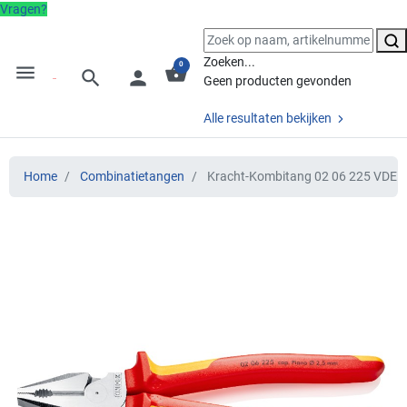
Vragen?
Zoeken...
0
menu
shopping_basket
search
person
Geen producten gevonden
Alle resultaten bekijken
Home
Combinatietangen
Kracht-Kombitang 02 06 225 VDE 