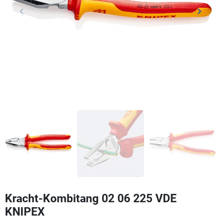
keyboard_arrow_left
keyboard_arrow_right
Vorige
Volgen
Kracht-Kombitang 02 06 225 VDE
KNIPEX