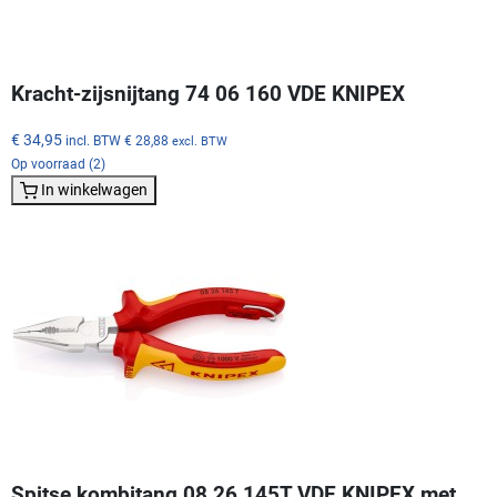
Kracht-zijsnijtang 74 06 160 VDE KNIPEX
€ 34,95
incl. BTW
€ 28,88
excl. BTW
Op voorraad (2)
In winkelwagen
Spitse kombitang 08 26 145T VDE KNIPEX met