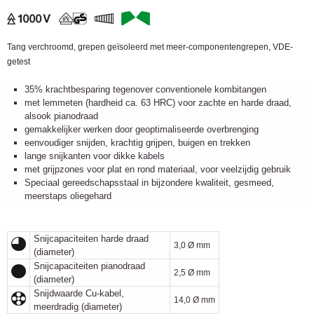
Tang verchroomd, grepen geïsoleerd met meer-componentengrepen, VDE-
getest
35% krachtbesparing tegenover conventionele kombitangen
met lemmeten (hardheid ca. 63 HRC) voor zachte en harde draad,
alsook pianodraad
gemakkelijker werken door geoptimaliseerde overbrenging
eenvoudiger snijden, krachtig grijpen, buigen en trekken
lange snijkanten voor dikke kabels
met grijpzones voor plat en rond materiaal, voor veelzijdig gebruik
Speciaal gereedschapsstaal in bijzondere kwaliteit, gesmeed,
meerstaps oliegehard
Snijcapaciteiten harde draad
3,0 Ø mm
(diameter)
Snijcapaciteiten pianodraad
2,5 Ø mm
(diameter)
Snijdwaarde Cu-kabel,
14,0 Ø mm
meerdradig (diameter)