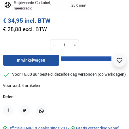
Snijdwaarde Cu-kabel,
25,0 mm²
meerdradig
€ 34,95 incl. BTW
€ 28,88 excl. BTW
-
+
Deel deze tang op Whatsapp
favorite_border
In winkelwagen
checkmark
Voor 16.00 uur besteld, dezelfde dag verzonden (op werkdagen)
Voorraad: 4 artikelen
Delen
Delen
Tweet
WhatsApp
Officiële KNIPEX dealer sinds 2017
Gratis verzending vanaf