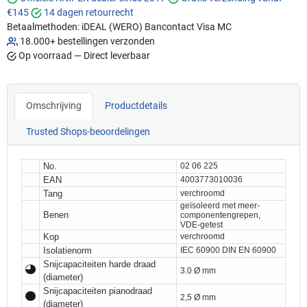
€145
14 dagen retourrecht
Betaalmethoden:
iDEAL (WERO)
Bancontact
Visa
MC
18.000+ bestellingen verzonden
Op voorraad — Direct leverbaar
Omschrijving
Productdetails
Trusted Shops-beoordelingen
No.
02 06 225
EAN
4003773010036
Tang
verchroomd
geïsoleerd met meer-
Benen
componentengrepen,
VDE-getest
Kop
verchroomd
Isolatienorm
IEC 60900 DIN EN 60900
Snijcapaciteiten harde draad
3.0 Ø mm
(diameter)
Snijcapaciteiten pianodraad
2,5 Ø mm
(diameter)