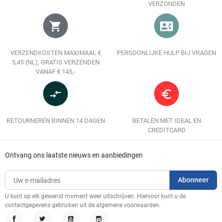
VERZONDEN
shopping_cart
contact_phone
VERZENDKOSTEN MAXIMAAL €
PERSOONLIJKE HULP BIJ VRAGEN
5,45 (NL), GRATIS VERZENDEN
VANAF € 145,-
compare_arrows
euro_symbol
RETOURNEREN BINNEN 14 DAGEN
BETALEN MET IDEAL EN
CREDITCARD
Ontvang ons laatste nieuws en aanbiedingen
U kunt op elk gewenst moment weer uitschrijven. Hiervoor kunt u de
contactgegevens gebruiken uit de algemene voorwaarden.