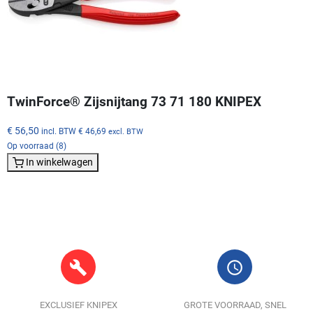
TwinForce® Zijsnijtang 73 71 180 KNIPEX
€ 56,50
incl. BTW
€ 46,69
excl. BTW
Op voorraad (8)
In winkelwagen
build
query_builder
EXCLUSIEF KNIPEX
GROTE VOORRAAD, SNEL