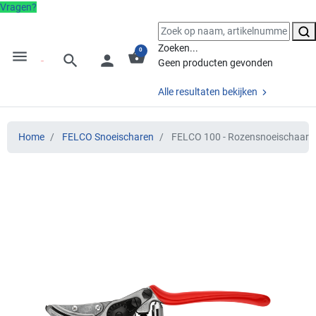
Vragen?
Zoeken...
0
menu
shopping_basket
search
person
Geen producten gevonden
Alle resultaten bekijken
Home
FELCO Snoeischaren
FELCO 100 - Rozensnoeischaar