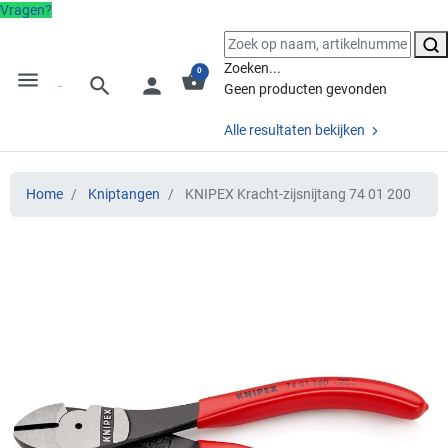
Vragen?
Zoeken...
0
menu
shopping_basket
search
person
Geen producten gevonden
Alle resultaten bekijken
Home
Kniptangen
KNIPEX Kracht-zijsnijtang 74 01 200