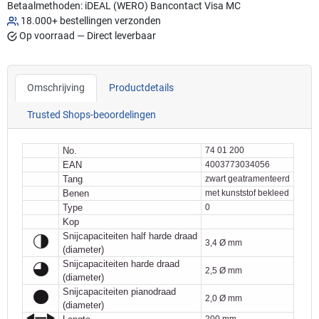
Betaalmethoden:
iDEAL (WERO)
Bancontact
Visa
MC
18.000+ bestellingen verzonden
Op voorraad — Direct leverbaar
Omschrijving
Productdetails
Trusted Shops-beoordelingen
No.
74 01 200
EAN
4003773034056
Tang
zwart geatramenteerd
Benen
met kunststof bekleed
Type
0
Kop
Snijcapaciteiten half harde draad
3,4 Ø mm
(diameter)
Snijcapaciteiten harde draad
2,5 Ø mm
(diameter)
Snijcapaciteiten pianodraad
2,0 Ø mm
(diameter)
200 mm