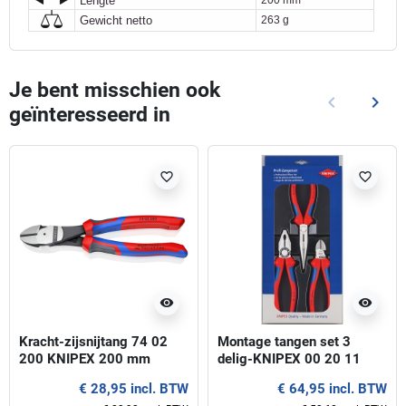
Lengte
Gewicht netto
263 g
Je bent misschien ook
keyboard_arrow_left
keyboard_arrow_right
geïnteresseerd in
Vorige
Volg
favorite_border
favorite_border
visibility
visibility
Kracht-zijsnijtang 74 02
Montage tangen set 3
200 KNIPEX 200 mm
delig-KNIPEX 00 20 11
KNIPEXtend
€ 28,95 incl. BTW
€ 64,95 incl. BTW