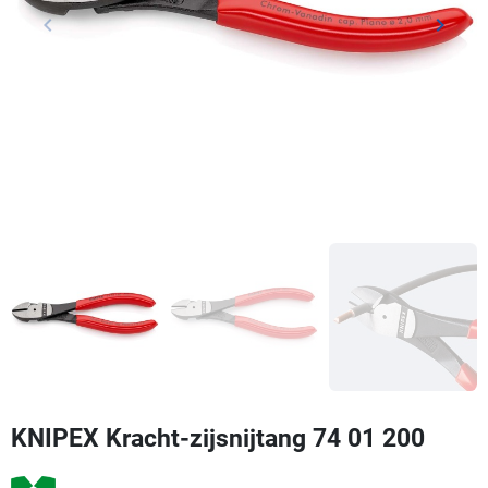
keyboard_arrow_left
keyboard_arrow_right
Vorige
Volgen
KNIPEX Kracht-zijsnijtang 74 01 200