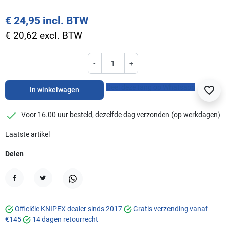
€ 24,95 incl. BTW
€ 20,62 excl. BTW
-
+
Deel deze tang op Whatsapp
favorite_border
In winkelwagen
checkmark
Voor 16.00 uur besteld, dezelfde dag verzonden (op werkdagen)
Laatste artikel
Delen
Delen
Tweet
WhatsApp
Officiële KNIPEX dealer sinds 2017
Gratis verzending vanaf
€145
14 dagen retourrecht