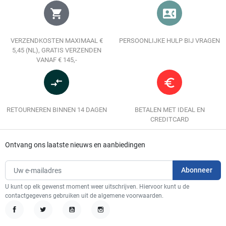
shopping_cart
contact_phone
VERZENDKOSTEN MAXIMAAL €
PERSOONLIJKE HULP BIJ VRAGEN
5,45 (NL), GRATIS VERZENDEN
VANAF € 145,-
compare_arrows
euro_symbol
RETOURNEREN BINNEN 14 DAGEN
BETALEN MET IDEAL EN
CREDITCARD
Ontvang ons laatste nieuws en aanbiedingen
U kunt op elk gewenst moment weer uitschrijven. Hiervoor kunt u de
contactgegevens gebruiken uit de algemene voorwaarden.
Facebook
Twitter
YouTube
Instagram