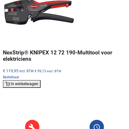
NexStrip® KNIPEX 12 72 190-Multitool voor
elektriciens
€ 119,95
incl. BTW
€ 99,13
excl. BTW
Bestelbaar
In winkelwagen
build
query_builder