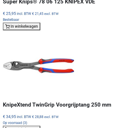
Super Knips® 78 06 125 KNIPEX VDE
€ 25,95
incl. BTW
€ 21,45
excl. BTW
Bestelbaar
In winkelwagen
KnipeXtend TwinGrip Voorgrijptang 250 mm
€ 34,95
incl. BTW
€ 28,88
excl. BTW
Op voorraad (3)