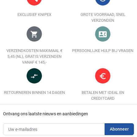
EXCLUSIEF KNIPEX
GROTE VOORRAAD, SNEL
VERZONDEN
shopping_cart
contact_phone
VERZENDKOSTEN MAXIMAAL €
PERSOONLIJKE HULP BIJ VRAGEN
5,45 (NL), GRATIS VERZENDEN
VANAF € 145,-
compare_arrows
euro_symbol
RETOURNEREN BINNEN 14 DAGEN
BETALEN MET IDEAL EN
CREDITCARD
Ontvang ons laatste nieuws en aanbiedingen