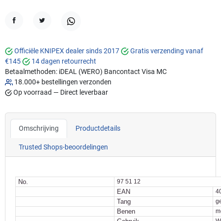
Delen
Tweet
WhatsApp
Officiële KNIPEX dealer sinds 2017
Gratis verzending vanaf
€145
14 dagen retourrecht
Betaalmethoden:
iDEAL (WERO)
Bancontact
Visa
MC
18.000+ bestellingen verzonden
Op voorraad — Direct leverbaar
Omschrijving
Productdetails
Trusted Shops-beoordelingen
No.
97 51 12
EAN
4
Tang
g
Benen
m
W