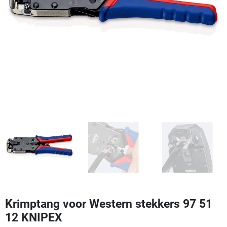
keyboard_arrow_left
keyboard_arrow_right
Vorige
Volgen
Krimptang voor Western stekkers 97 51
12 KNIPEX