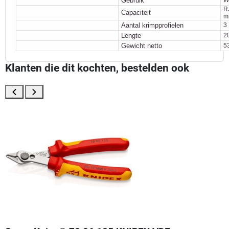
Gebruik
RJ
Capaciteit
m
Aantal krimpprofielen
3
Lengte
2
Gewicht netto
5
Klanten die dit kochten, bestelden ook