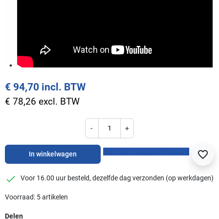
€ 94,70 incl. BTW
€ 78,26 excl. BTW
-
+
Deel deze tang op Whatsapp
favorite_border
In winkelwagen
checkmark
Voor 16.00 uur besteld, dezelfde dag verzonden (op werkdagen)
Voorraad: 5 artikelen
Delen