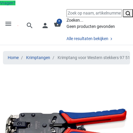
Vragen?
Zoeken...
0
menu
shopping_basket
search
person
Geen producten gevonden
Alle resultaten bekijken
Home
Krimptangen
Krimptang voor Western stekkers 97 51