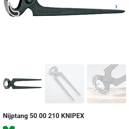
keyboard_arrow_left
keyboard_arrow_right
Vorige
Volgen
Nijptang 50 00 210 KNIPEX