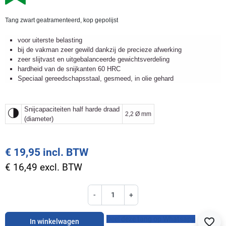
Tang zwart geatramenteerd, kop gepolijst
voor uiterste belasting
bij de vakman zeer gewild dankzij de precieze afwerking
zeer slijtvast en uitgebalanceerde gewichtsverdeling
hardheid van de snijkanten 60 HRC
Speciaal gereedschapsstaal, gesmeed, in olie gehard
Snijcapaciteiten half harde draad
2,2 Ø mm
(diameter)
€ 19,95 incl. BTW
€ 16,49 excl. BTW
-
+
Deel deze tang op Whatsapp
favorite_border
In winkelwagen