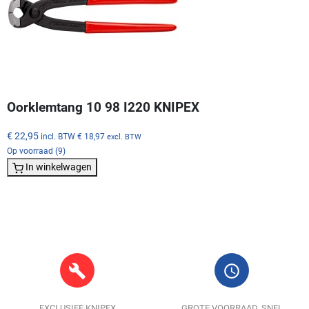
Oorklemtang 10 98 I220 KNIPEX
€ 22,95
incl. BTW
€ 18,97
excl. BTW
Op voorraad (9)
In winkelwagen
build
query_builder
EXCLUSIEF KNIPEX
GROTE VOORRAAD, SNEL