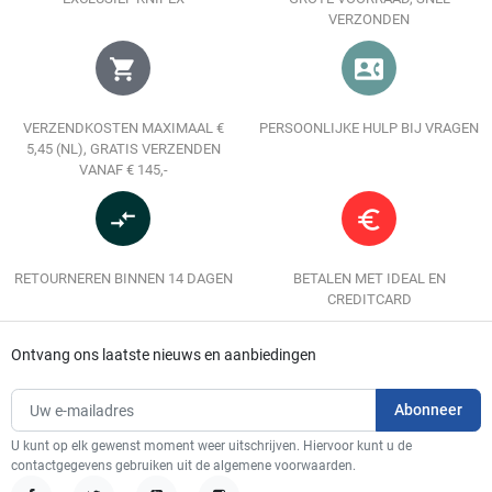
VERZONDEN
shopping_cart
contact_phone
VERZENDKOSTEN MAXIMAAL €
PERSOONLIJKE HULP BIJ VRAGEN
5,45 (NL), GRATIS VERZENDEN
VANAF € 145,-
compare_arrows
euro_symbol
RETOURNEREN BINNEN 14 DAGEN
BETALEN MET IDEAL EN
CREDITCARD
Ontvang ons laatste nieuws en aanbiedingen
U kunt op elk gewenst moment weer uitschrijven. Hiervoor kunt u de
contactgegevens gebruiken uit de algemene voorwaarden.