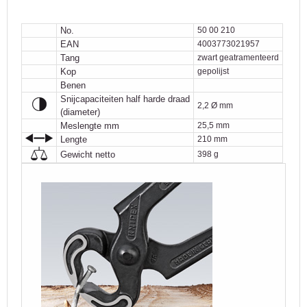
No.
50 00 210
EAN
4003773021957
Tang
zwart geatramenteerd
Kop
gepolijst
Benen
Snijcapaciteiten half harde draad
2,2 Ø mm
(diameter)
Meslengte mm
25,5 mm
Lengte
210 mm
Gewicht netto
398 g