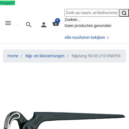
Vragen?
Zoeken...
0
menu
shopping_basket
search
person
Geen producten gevonden
Alle resultaten bekijken
Home
Nijp -en Moniertangen
Nijptang 50 00 210 KNIPEX