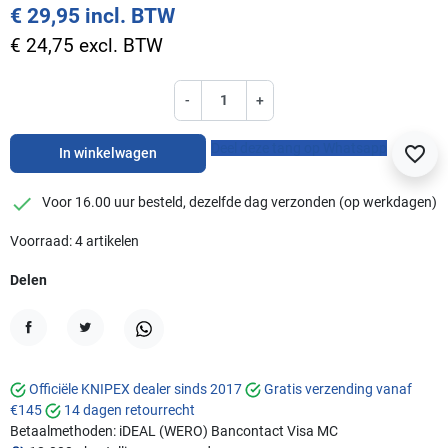
€ 29,95 incl. BTW
€ 24,75 excl. BTW
-
+
Deel deze tang op Whatsapp
favorite_border
In winkelwagen
checkmark
Voor 16.00 uur besteld, dezelfde dag verzonden (op werkdagen)
Voorraad: 4 artikelen
Delen
Delen
Tweet
WhatsApp
Officiële KNIPEX dealer sinds 2017
Gratis verzending vanaf
€145
14 dagen retourrecht
Betaalmethoden:
iDEAL (WERO)
Bancontact
Visa
MC