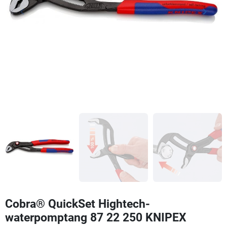
keyboard_arrow_left
keyboard_arrow_right
Vorige
Volgen
Cobra® QuickSet Hightech-
waterpomptang 87 22 250 KNIPEX