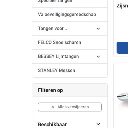
Speciale Tangen
Zijs
Valbeveiligingsgereedschap

Tangen voor...
FELCO Snoeischaren

BESSEY Lijmtangen
STANLEY Messen
Filteren op
Alles verwijderen


Beschikbaar