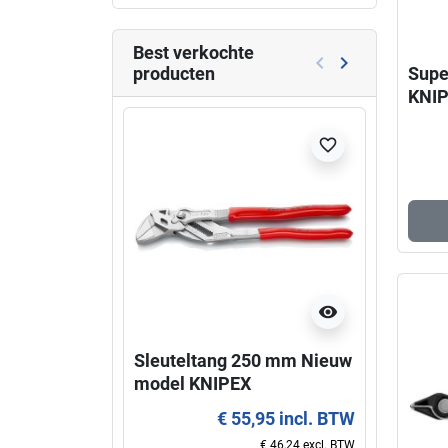
Best verkochte
keyboard_arrow_left
keyboard_arrow_right
producten
Supe
Vorige
Volgende
KNI
Niet l
favorite_border
visibility
Sleuteltang 250 mm Nieuw
Super
model KNIPEX
KNIP
€ 55,95 incl. BTW
€ 46,24 excl. BTW