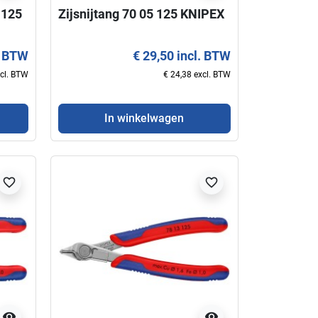
 125
Zijsnijtang 70 05 125 KNIPEX
. BTW
€ 29,50 incl. BTW
xcl. BTW
€ 24,38 excl. BTW
In winkelwagen
favorite_border
favorite_border
visibility
visibility