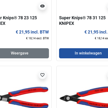
visibility
r Knips® 78 23 125
Super Knips® 78 31 125
PEX
KNIPEX
€ 21,95 incl. BTW
€ 21,95 incl
everbaar
favorite_border
favorite_border
€ 18,14 excl. BTW
€ 18,14 e
Weergave
In winkelwagen
favorite_border
visibility
visibility
 Knips® 78 03 125
Kracht-Moniertang 99 14
EX
300 KNIPEX
€ 19,95 incl. BTW
€ 27,50 incl. BTW
€ 16,49 excl. BTW
€ 22,73 excl. BTW