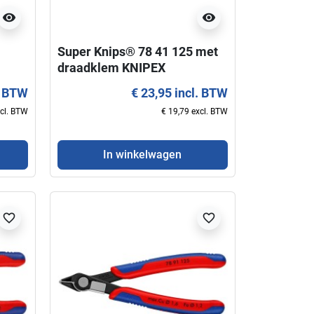
visibility
visibility
Super Knips® 78 41 125 met
draadklem KNIPEX
. BTW
€ 23,95 incl. BTW
favorite_border
xcl. BTW
€ 19,79 excl. BTW
In winkelwagen
favorite_border
favorite_border
visibility
Schaar voor elektriciens 95
Sleuteltang 180 m
05 10 KNIPEX
KNIPEX Nieuw mod
€ 22,50 incl. BTW
€ 52,50 i
€ 18,60 excl. BTW
€ 43,