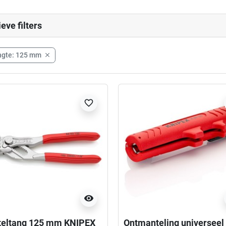
ieve filters
ngte: 125 mm

favorite_border
visibility
teltang 125 mm KNIPEX
Ontmanteling universeel