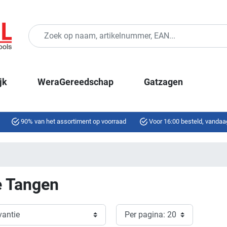
jk
WeraGereedschap
Gatzagen
90% van het assortiment op voorraad
Voor 16:00 besteld, vandaa
e Tangen