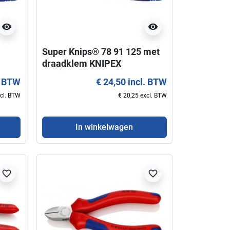
visibility
visibility
In winkelwagen
In winkelwag
Super Knips® 78 91 125 met
draadklem KNIPEX
. BTW
€ 24,50 incl. BTW
xcl. BTW
€ 20,25 excl. BTW
In winkelwagen
favorite_border
favorite_border