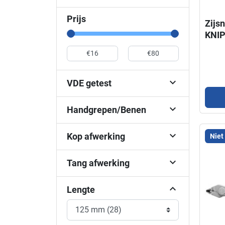
Prijs
Zijs
KNI

VDE getest

Handgrepen/Benen

Kop afwerking
Niet

Tang afwerking
Lengte