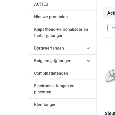
ACTIES
Act
Nieuwe producten
Le
KnipeXtend-Personaliseer en
theter je tangen.

Borgveertangen

Buig -en grijptangen
Combinatietangen
Electronica-tangen en
pincetten.
Klemtangen
Sleu