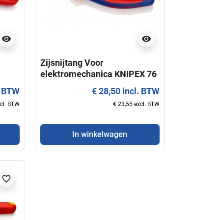
visibility
visibility
Zijsnijtang Voor
elektromechanica KNIPEX 76
05 125
. BTW
€ 28,50 incl. BTW
xcl. BTW
€ 23,55 excl. BTW
In winkelwagen
favorite_border