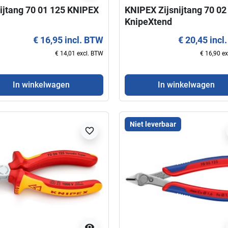
nijtang 70 01 125 KNIPEX
KNIPEX Zijsnijtang 70 02
KnipeXtend
€ 16,95 incl. BTW
€ 20,45 incl
€ 14,01 excl. BTW
€ 16,90 e
In winkelwagen
In winkelwagen
Niet leverbaar
favorite_border
visibility