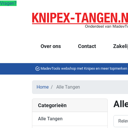
Vragen?
Over ons
Contact
Zakeli
MadevTools webshop met Knipex en meer topmerken
Home
Alle Tangen
All
Categorieën
Alle Tangen