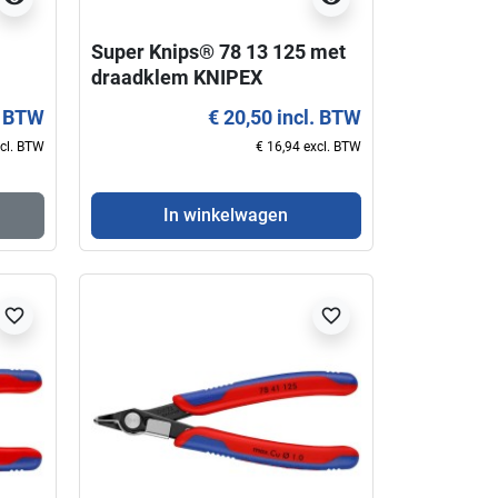
Super Knips® 78 13 125 met
draadklem KNIPEX
. BTW
€ 20,50 incl. BTW
xcl. BTW
€ 16,94 excl. BTW
In winkelwagen
favorite_border
favorite_border