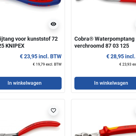
visibility
ijtang voor kunststof 72
Cobra® Waterpomptang
25 KNIPEX
verchroomd 87 03 125
KNIPEX
€ 23,95 incl. BTW
€ 28,95 incl
€ 19,79 excl. BTW
€ 23,93 e
In winkelwagen
In winkelwagen
favorite_border