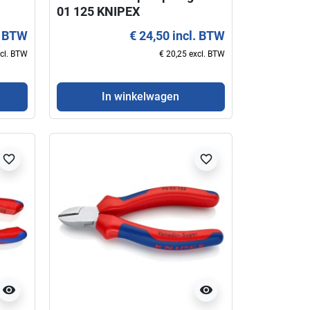
01 125 KNIPEX
. BTW
€ 24,50 incl. BTW
xcl. BTW
€ 20,25 excl. BTW
In winkelwagen
favorite_border
favorite_border
visibility
visibility