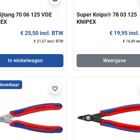
nijtang 70 06 125 VDE
Super Knips® 78 03 125
PEX
KNIPEX
€ 25,50 incl. BTW
€ 19,95 incl
€ 21,07 excl. BTW
€ 16,49 e
In winkelwagen
Weergave
 leverbaar
favorite_border