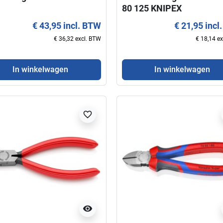
80 125 KNIPEX
€ 43,95 incl. BTW
€ 21,95 incl
€ 36,32 excl. BTW
€ 18,14 e
In winkelwagen
In winkelwagen
favorite_border
visibility