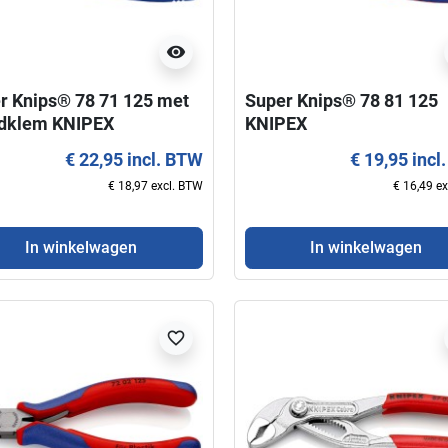
visibility
Weergave
In winkelwagen
r Knips® 78 71 125 met
Super Knips® 78 81 125
dklem KNIPEX
KNIPEX
€ 22,95 incl. BTW
€ 19,95 incl
€ 18,97 excl. BTW
€ 16,49 e
In winkelwagen
In winkelwagen
favorite_border